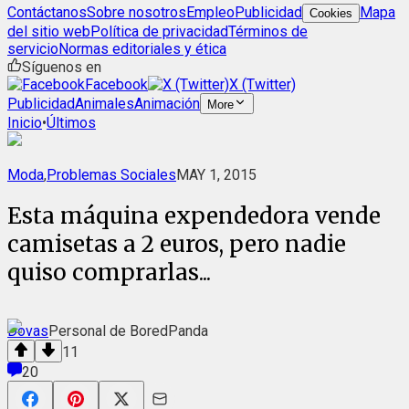
Contáctanos
Sobre nosotros
Empleo
Publicidad
Mapa
Cookies
del sitio web
Política de privacidad
Términos de
servicio
Normas editoriales y ética
Síguenos en
Facebook
X (Twitter)
Publicidad
Animales
Animación
More
Inicio
•
Últimos
Moda
,
Problemas Sociales
MAY 1, 2015
Esta máquina expendedora vende
camisetas a 2 euros, pero nadie
quiso comprarlas...
Dovas
Personal de BoredPanda
11
20