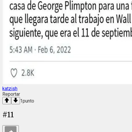
katzish
Reportar
1
punto
#
11