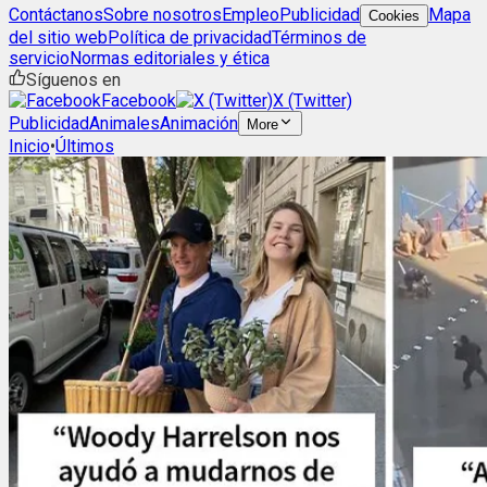
Contáctanos
Sobre nosotros
Empleo
Publicidad
Mapa
Cookies
del sitio web
Política de privacidad
Términos de
servicio
Normas editoriales y ética
Síguenos en
Facebook
X (Twitter)
Publicidad
Animales
Animación
More
Inicio
•
Últimos