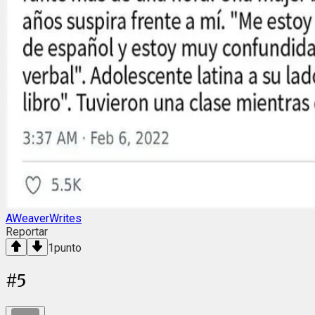
AWeaverWrites
Reportar
1
punto
#
5