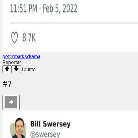
petermarksdrama
Reportar
1
punto
#
7