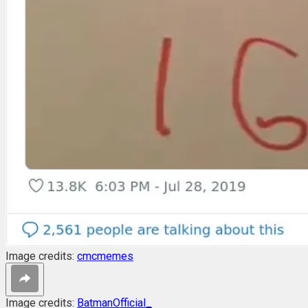
Image credits:
cmcmemes
Image credits:
BatmanOfficial_