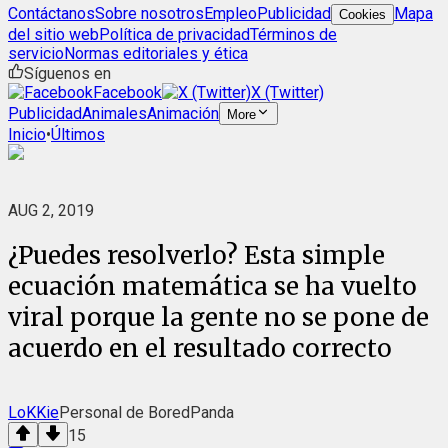
Contáctanos
Sobre nosotros
Empleo
Publicidad
Mapa
Cookies
del sitio web
Política de privacidad
Términos de
servicio
Normas editoriales y ética
Síguenos en
Facebook
X (Twitter)
Publicidad
Animales
Animación
More
Inicio
•
Últimos
AUG 2, 2019
¿Puedes resolverlo? Esta simple
ecuación matemática se ha vuelto
viral porque la gente no se pone de
acuerdo en el resultado correcto
LoKKie
Personal de BoredPanda
15