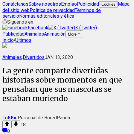
Contáctanos
Sobre nosotros
Empleo
Publicidad
Mapa
Cookies
del sitio web
Política de privacidad
Términos de
servicio
Normas editoriales y ética
Síguenos en
Facebook
X (Twitter)
Publicidad
Animales
Animación
More
Inicio
•
Últimos
Animales
,
Divertidos
JAN 13, 2020
La gente comparte divertidas
historias sobre momentos en que
pensaban que sus mascotas se
estaban muriendo
LoKKie
Personal de BoredPanda
18
0