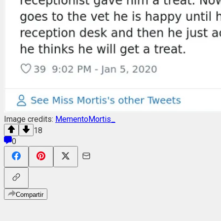
Image credits:
MementoMortis_
18
0
Compartir