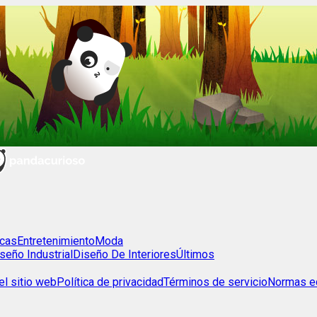
cas
Entretenimiento
Moda
seño Industrial
Diseño De Interiores
Últimos
l sitio web
Política de privacidad
Términos de servicio
Normas ed