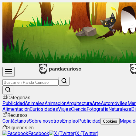
Categorías
Publicidad
Animales
Animación
Arquitectura
Arte
Automóviles
Mar
Alimentación
Curiosidades
Viajes
Ciencia
Fotografía
Naturaleza
Di
Recursos
Contáctanos
Sobre nosotros
Empleo
Publicidad
Mapa de
Cookies
Síguenos en
Facebook
X (Twitter)