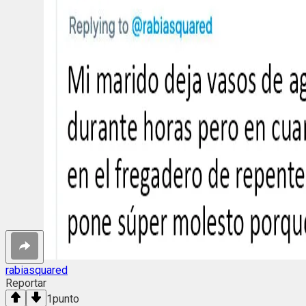
rabiasquared
Reportar
1
punto