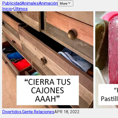
Publicidad
Animales
Animación
More
Inicio
•
Últimos
Divertidos
,
Gente
,
Relaciones
APR 18, 2022