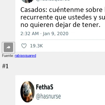
Fuente:
rabiasquared
#
1