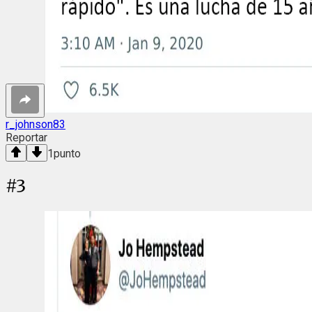
r_johnson83
Reportar
1
punto
#
3