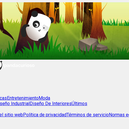
cas
Entretenimiento
Moda
seño Industrial
Diseño De Interiores
Últimos
l sitio web
Política de privacidad
Términos de servicio
Normas ed