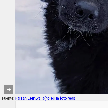
Fuente:
Farzan Lelinwalla(no es la foto real)