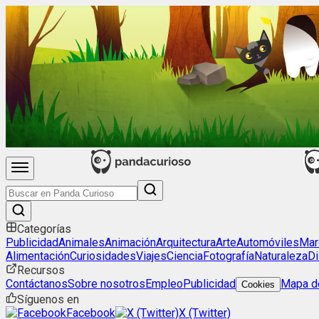
Categorías
Publicidad
Animales
Animación
Arquitectura
Arte
Automóviles
Mar
Alimentación
Curiosidades
Viajes
Ciencia
Fotografía
Naturaleza
Di
Recursos
Contáctanos
Sobre nosotros
Empleo
Publicidad
Mapa de
Cookies
Síguenos en
Facebook
X (Twitter)