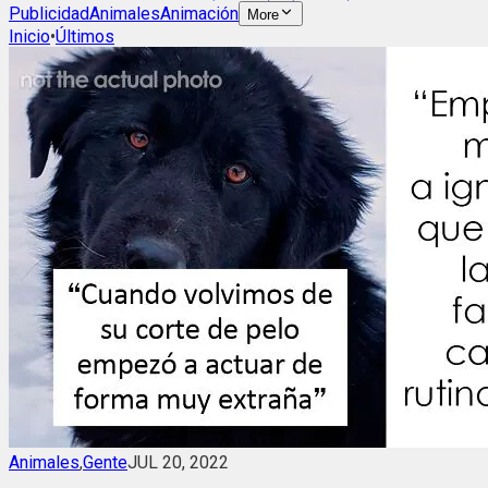
Publicidad
Animales
Animación
More
Inicio
•
Últimos
Animales
,
Gente
JUL 20, 2022