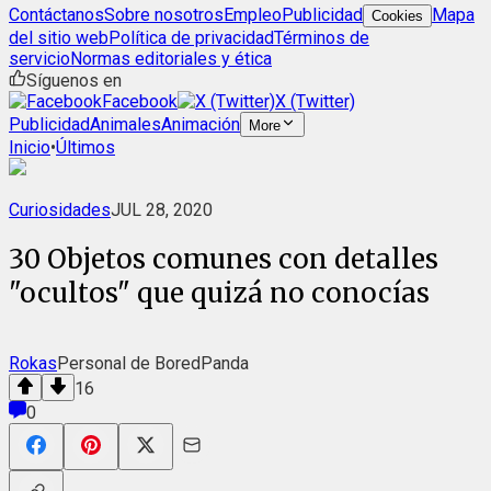
Contáctanos
Sobre nosotros
Empleo
Publicidad
Mapa
Cookies
del sitio web
Política de privacidad
Términos de
servicio
Normas editoriales y ética
Síguenos en
Facebook
X (Twitter)
Publicidad
Animales
Animación
More
Inicio
•
Últimos
Curiosidades
JUL 28, 2020
30 Objetos comunes con detalles
"ocultos" que quizá no conocías
Rokas
Personal de BoredPanda
16
0