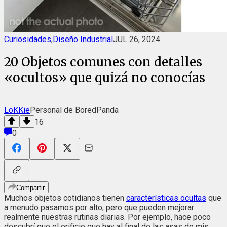
Curiosidades
,
Diseño Industrial
JUL 26, 2024
20 Objetos comunes con detalles
«ocultos» que quizá no conocías
LoKKie
Personal de BoredPanda
16
0
Compartir
Muchos objetos cotidianos tienen
características ocultas
que
a menudo pasamos por alto, pero que pueden mejorar
realmente nuestras rutinas diarias. Por ejemplo, hace poco
descubrí que el orificio que hay al final de las asas de mis