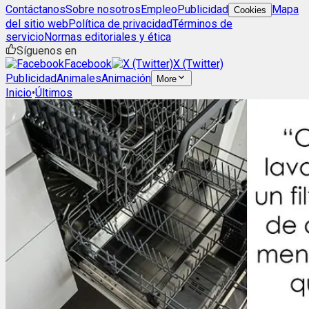
Contáctanos
Sobre nosotros
Empleo
Publicidad
Mapa
Cookies
del sitio web
Política de privacidad
Términos de
servicio
Normas editoriales y ética
Síguenos en
Facebook
X (Twitter)
Publicidad
Animales
Animación
More
Inicio
•
Últimos