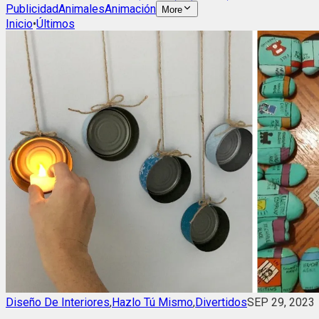
Publicidad
Animales
Animación
More
Inicio
•
Últimos
Diseño De Interiores
,
Hazlo Tú Mismo
,
Divertidos
SEP 29, 2023