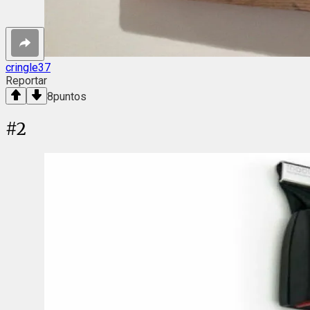
cringle37
Reportar
8
puntos
#
2