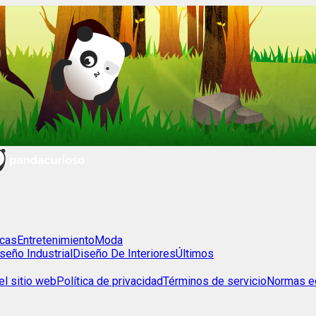
cas
Entretenimiento
Moda
seño Industrial
Diseño De Interiores
Últimos
l sitio web
Política de privacidad
Términos de servicio
Normas ed