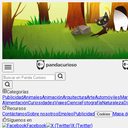
Categorías
Publicidad
Animales
Animación
Arquitectura
Arte
Automóviles
Mar
Alimentación
Curiosidades
Viajes
Ciencia
Fotografía
Naturaleza
Di
Recursos
Contáctanos
Sobre nosotros
Empleo
Publicidad
Mapa de
Cookies
Síguenos en
Facebook
X (Twitter)