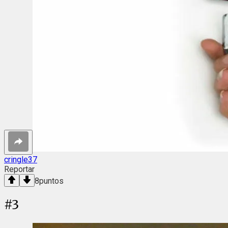
cringle37
Reportar
8
puntos
#
3