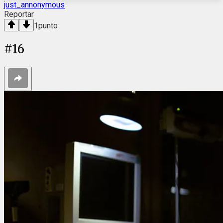
just_annonymous
Reportar
1
punto
#
16