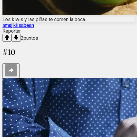
Los kiwis y las piñas te comen la boca...
amajikiisabean
Reportar
2
puntos
#
10