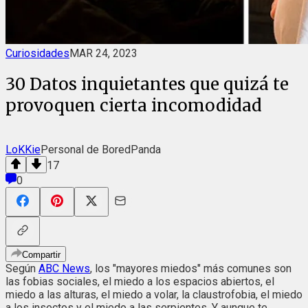
Curiosidades
MAR 24, 2023
30 Datos inquietantes que quizá te
provoquen cierta incomodidad
LoKKie
Personal de BoredPanda
17
0
Compartir
Según
ABC News
, los "mayores miedos" más comunes son
las fobias sociales, el miedo a los espacios abiertos, el
miedo a las alturas, el miedo a volar, la claustrofobia, el miedo
a los insectos y el miedo a las serpientes. Y aunque te