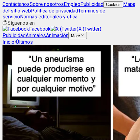
Contáctanos
Sobre nosotros
Empleo
Publicidad
Mapa
Cookies
del sitio web
Política de privacidad
Términos de
servicio
Normas editoriales y ética
Síguenos en
Facebook
X (Twitter)
Publicidad
Animales
Animación
More
Inicio
•
Últimos