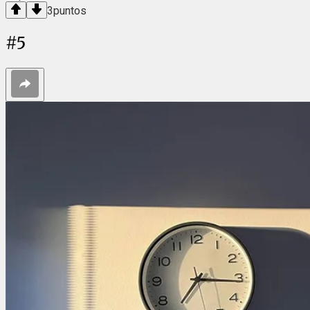
3
puntos
#
5