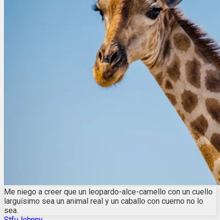
Me niego a creer que un leopardo-alce-camello con un cuello
larguísimo sea un animal real y un caballo con cuerno no lo
sea.
StfuJohnny