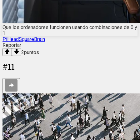
Que los ordenadores funcionen usando combinaciones de 0 y
1
PiHeadSquareBrain
Reportar
2
puntos
#
11