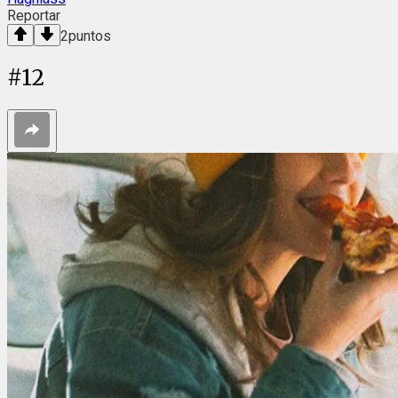
Reportar
2
puntos
#
12