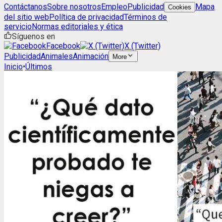
Contáctanos
Sobre nosotros
Empleo
Publicidad
Mapa
Cookies
del sitio web
Política de privacidad
Términos de
servicio
Normas editoriales y ética
Síguenos en
Facebook
X (Twitter)
Publicidad
Animales
Animación
More
Inicio
•
Últimos