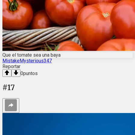
Que el tomate sea una baya
MistakeMysterious347
Reportar
0
puntos
#
17