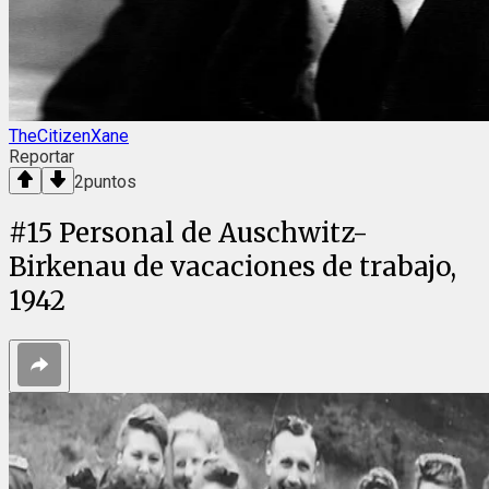
TheCitizenXane
Reportar
2
puntos
#
15
Personal de Auschwitz-
Birkenau de vacaciones de trabajo,
1942