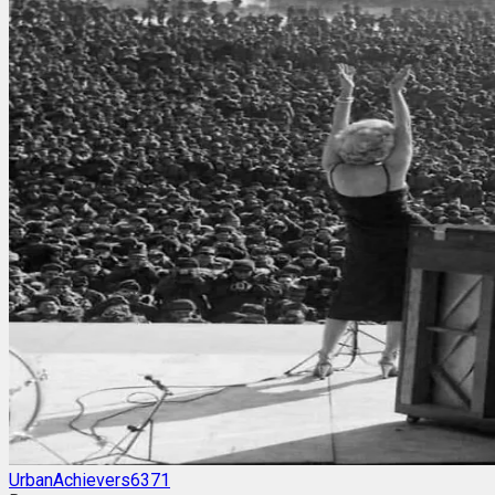
UrbanAchievers6371