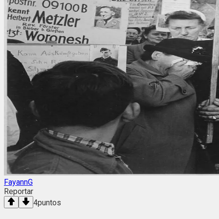
FayannG
Reportar
4
puntos