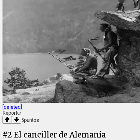
[deleted]
Reportar
5
puntos
#
2
El canciller de Alemania