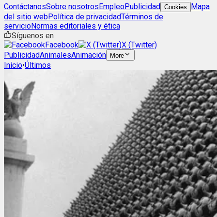
Contáctanos
Sobre nosotros
Empleo
Publicidad
Mapa
Cookies
del sitio web
Política de privacidad
Términos de
servicio
Normas editoriales y ética
Síguenos en
Facebook
X (Twitter)
Publicidad
Animales
Animación
More
Inicio
•
Últimos