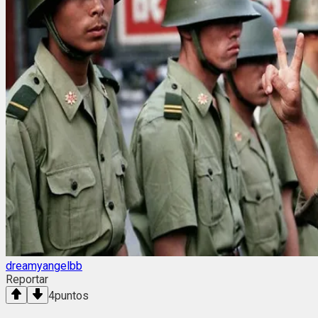
dreamyangelbb
Reportar
4
puntos