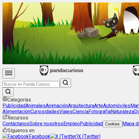
Categorías
Publicidad
Animales
Animación
Arquitectura
Arte
Automóviles
Mar
Alimentación
Curiosidades
Viajes
Ciencia
Fotografía
Naturaleza
Di
Recursos
Contáctanos
Sobre nosotros
Empleo
Publicidad
Mapa de
Cookies
Síguenos en
Facebook
X (Twitter)