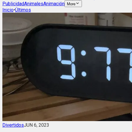
Publicidad
Animales
Animación
More
Inicio
•
Últimos
Divertidos
JUN 6, 2023