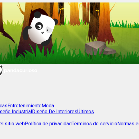
cas
Entretenimiento
Moda
seño Industrial
Diseño De Interiores
Últimos
l sitio web
Política de privacidad
Términos de servicio
Normas ed