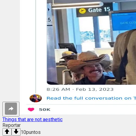
Things that are not aesthetic
Reportar
10
puntos