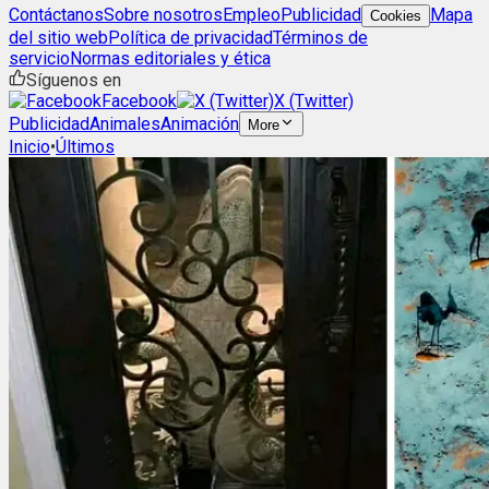
Contáctanos
Sobre nosotros
Empleo
Publicidad
Mapa
Cookies
del sitio web
Política de privacidad
Términos de
servicio
Normas editoriales y ética
Síguenos en
Facebook
X (Twitter)
Publicidad
Animales
Animación
More
Inicio
•
Últimos