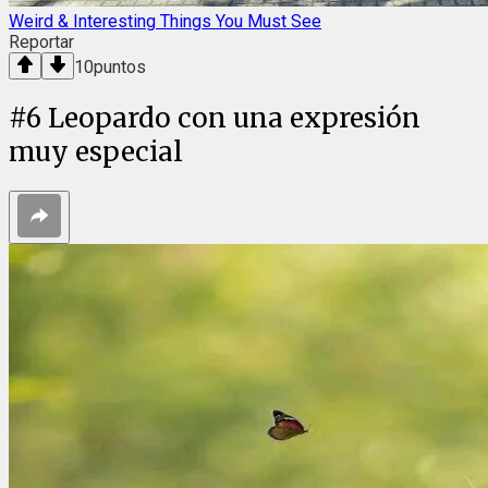
Weird & Interesting Things You Must See
Reportar
10
puntos
#
6
Leopardo con una expresión
muy especial