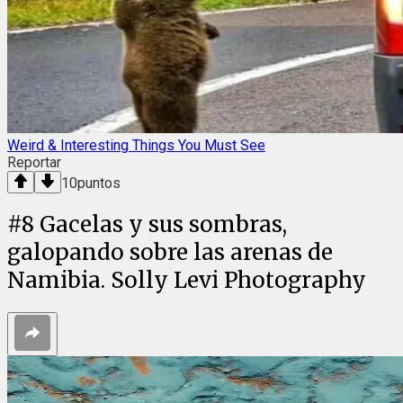
Weird & Interesting Things You Must See
Reportar
10
puntos
#
8
Gacelas y sus sombras,
galopando sobre las arenas de
Namibia. Solly Levi Photography