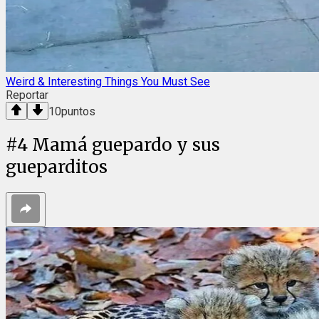
Weird & Interesting Things You Must See
Reportar
10
puntos
#
4
Mamá guepardo y sus
gueparditos