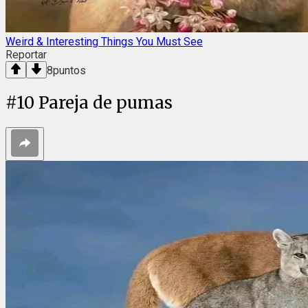
Weird & Interesting Things You Must See
Reportar
8
puntos
#
10
Pareja de pumas