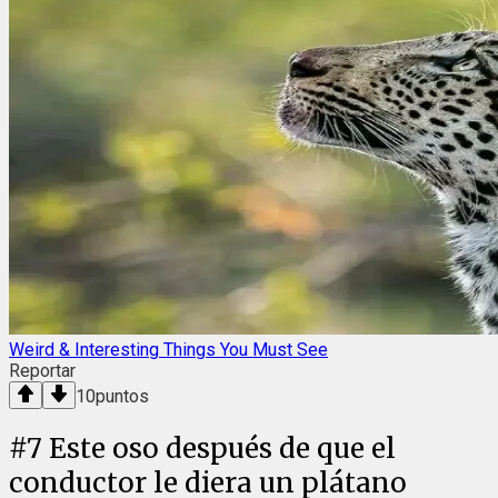
Weird & Interesting Things You Must See
Reportar
10
puntos
#
7
Este oso después de que el
conductor le diera un plátano