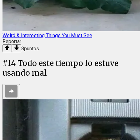
Weird & Interesting Things You Must See
Reportar
8
puntos
#
14
Todo este tiempo lo estuve
usando mal