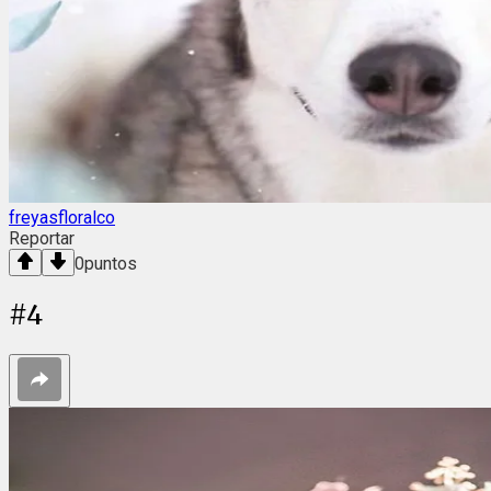
freyasfloralco
Reportar
0
puntos
#
4