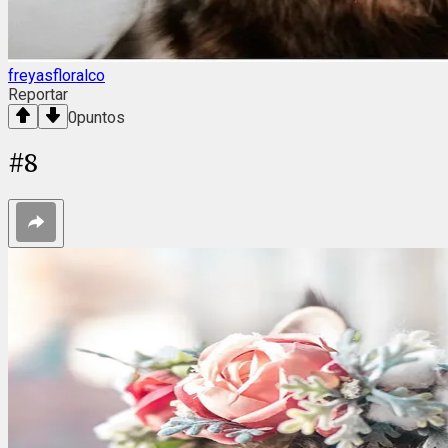
freyasfloralco
Reportar
0
puntos
#
8