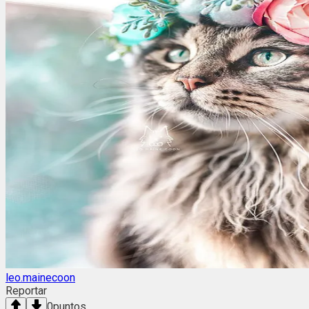
leo.mainecoon
Reportar
0
puntos