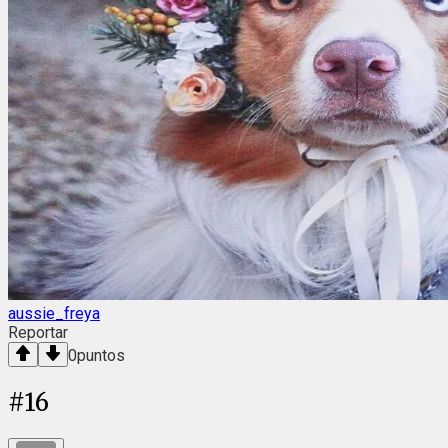
aussie_freya
Reportar
0
puntos
#
16