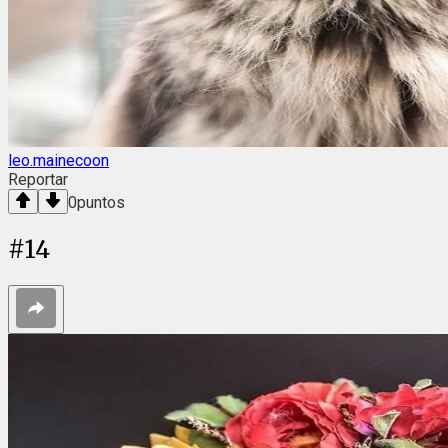
leo.mainecoon
Reportar
0
puntos
#
14