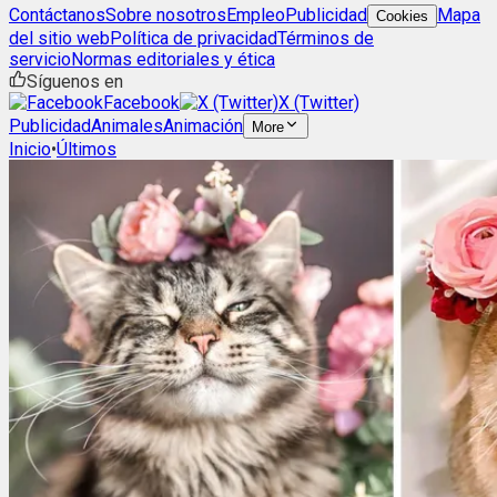
Contáctanos
Sobre nosotros
Empleo
Publicidad
Mapa
Cookies
del sitio web
Política de privacidad
Términos de
servicio
Normas editoriales y ética
Síguenos en
Facebook
X (Twitter)
Publicidad
Animales
Animación
More
Inicio
•
Últimos