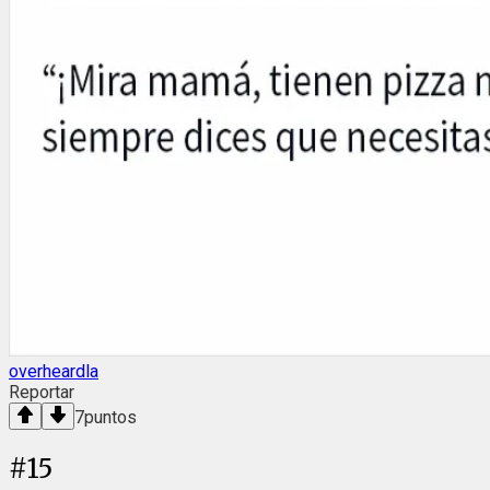
overheardla
Reportar
7
puntos
#
15