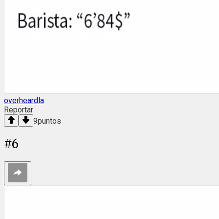
overheardla
Reportar
9
puntos
#
6