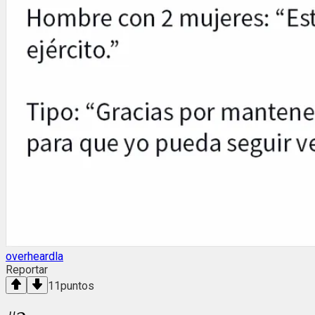
overheardla
Reportar
11
puntos