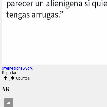
overheardnewyork
Reportar
8
puntos
#
8