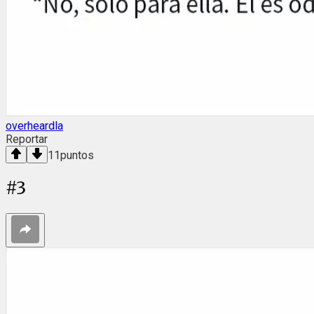
overheardla
Reportar
11
puntos
#
3