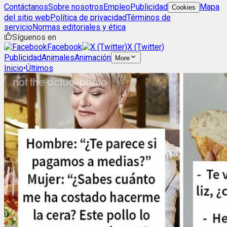
Contáctanos
Sobre nosotros
Empleo
Publicidad
Mapa
Cookies
del sitio web
Política de privacidad
Términos de
servicio
Normas editoriales y ética
Síguenos en
Facebook
X (Twitter)
Publicidad
Animales
Animación
More
Inicio
•
Últimos