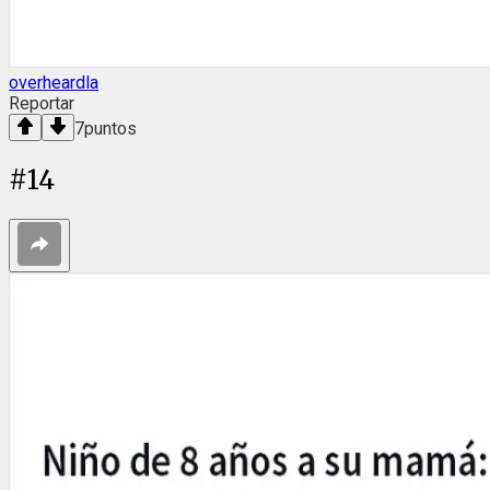
overheardla
Reportar
7
puntos
#
14