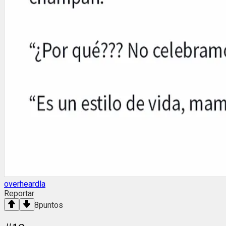
overheardla
Reportar
8
puntos