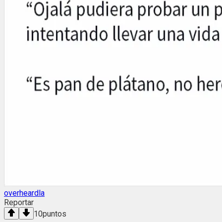
overheardla
Reportar
10
puntos