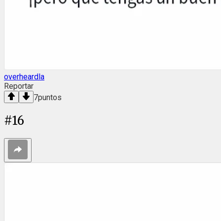
overheardla
Reportar
7
puntos
#
16