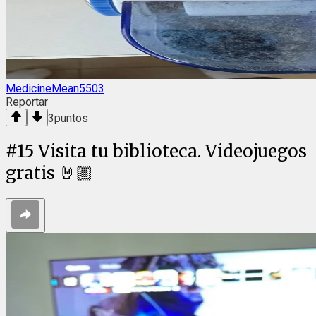
MedicineMean5503
Reportar
3
puntos
#
15
Visita tu biblioteca. Videojuegos
gratis 🤘🏼