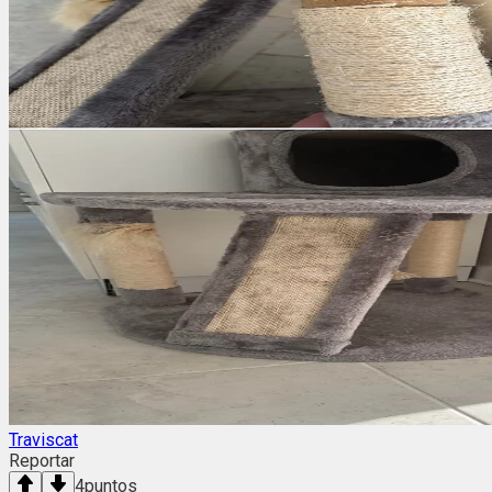
Traviscat
Reportar
4
puntos