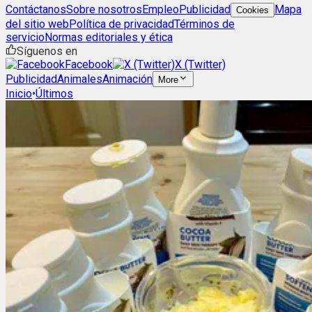
Contáctanos
Sobre nosotros
Empleo
Publicidad
Mapa
Cookies
del sitio web
Política de privacidad
Términos de
servicio
Normas editoriales y ética
Síguenos en
Facebook
X (Twitter)
Publicidad
Animales
Animación
More
Inicio
•
Últimos