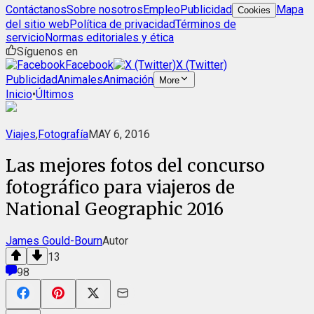
Contáctanos
Sobre nosotros
Empleo
Publicidad
Mapa
Cookies
del sitio web
Política de privacidad
Términos de
servicio
Normas editoriales y ética
Síguenos en
Facebook
X (Twitter)
Publicidad
Animales
Animación
More
Inicio
•
Últimos
Viajes
,
Fotografía
MAY 6, 2016
Las mejores fotos del concurso
fotográfico para viajeros de
National Geographic 2016
James Gould-Bourn
Autor
13
98