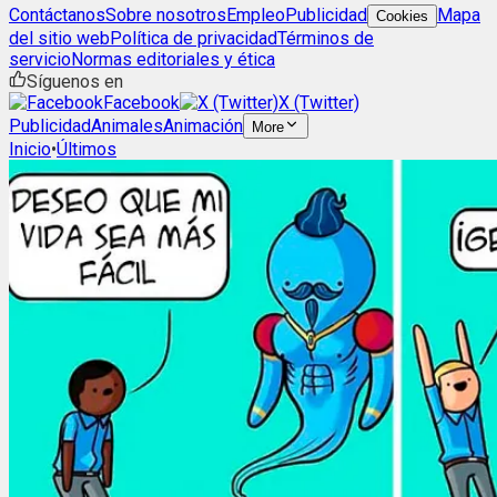
Contáctanos
Sobre nosotros
Empleo
Publicidad
Mapa
Cookies
del sitio web
Política de privacidad
Términos de
servicio
Normas editoriales y ética
Síguenos en
Facebook
X (Twitter)
Publicidad
Animales
Animación
More
Inicio
•
Últimos