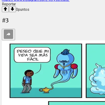
Reportar
0
puntos
#
3