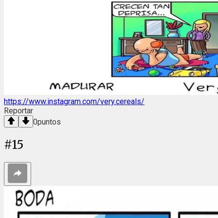
https://www.instagram.com/very.cereals/
Reportar
0
puntos
#
15