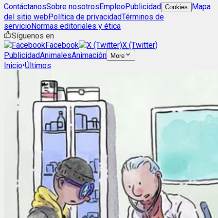
Contáctanos
Sobre nosotros
Empleo
Publicidad
Mapa
Cookies
del sitio web
Política de privacidad
Términos de
servicio
Normas editoriales y ética
Síguenos en
Facebook
X (Twitter)
Publicidad
Animales
Animación
More
Inicio
•
Últimos