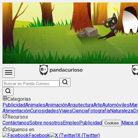
Categorías
Publicidad
Animales
Animación
Arquitectura
Arte
Automóviles
Mar
Alimentación
Curiosidades
Viajes
Ciencia
Fotografía
Naturaleza
Di
Recursos
Contáctanos
Sobre nosotros
Empleo
Publicidad
Mapa de
Cookies
Síguenos en
Facebook
X (Twitter)