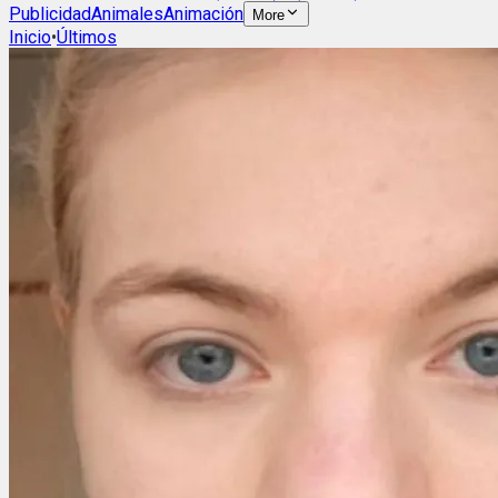
Publicidad
Animales
Animación
More
Inicio
•
Últimos