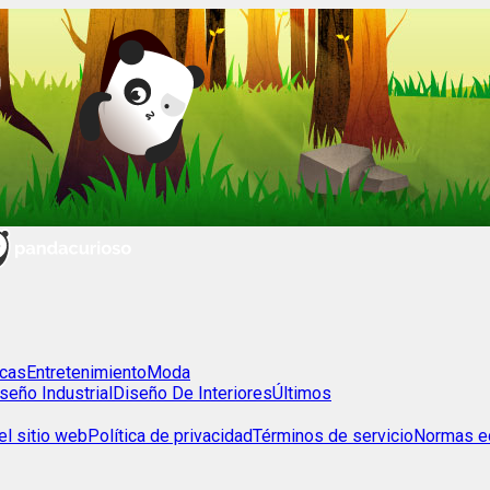
cas
Entretenimiento
Moda
seño Industrial
Diseño De Interiores
Últimos
l sitio web
Política de privacidad
Términos de servicio
Normas ed