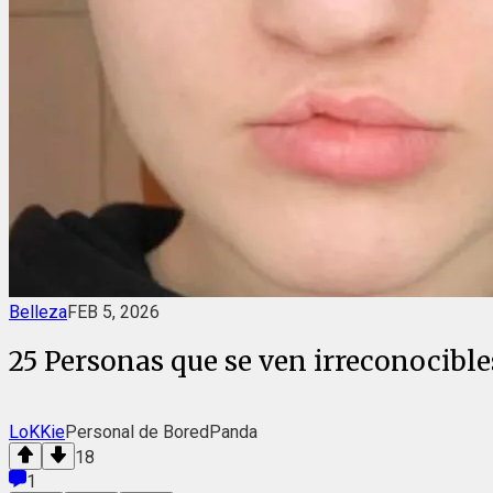
Belleza
FEB 5, 2026
25 Personas que se ven irreconocibles
LoKKie
Personal de BoredPanda
18
1