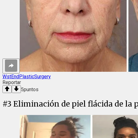
WstEndPlasticSurgery
Reportar
5
puntos
#
3
Eliminación de piel flácida de la 