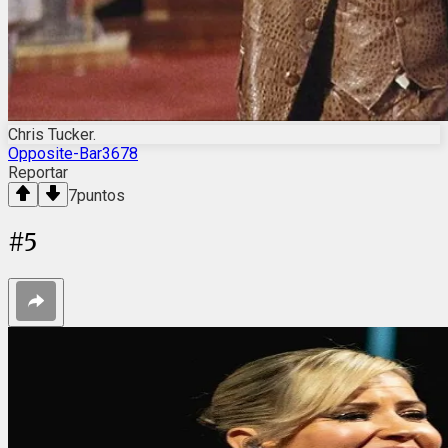
Chris Tucker.
Opposite-Bar3678
Reportar
7
puntos
#
5