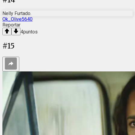
Nelly Furtado.
Ok_Olive5640
Reportar
4
puntos
#
15