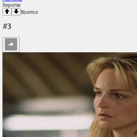
Reportar
8
puntos
#
3