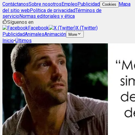
Contáctanos
Sobre nosotros
Empleo
Publicidad
Mapa
Cookies
del sitio web
Política de privacidad
Términos de
servicio
Normas editoriales y ética
Síguenos en
Facebook
X (Twitter)
Publicidad
Animales
Animación
More
Inicio
•
Últimos