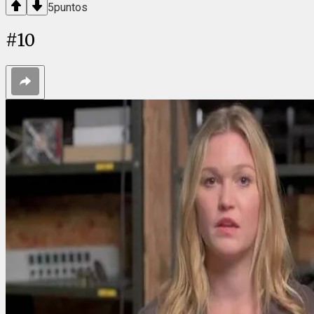
5
puntos
#
10