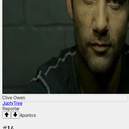
Clive Owen.
JuptyTree
Reportar
4
puntos
#
14