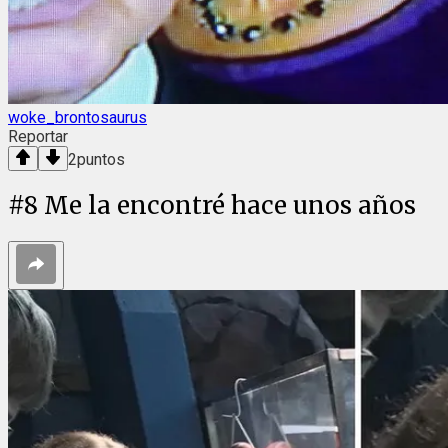
woke_brontosaurus
Reportar
2
puntos
#
8
Me la encontré hace unos años