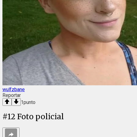
wulfzbane
Reportar
1
punto
#
12
Foto policial