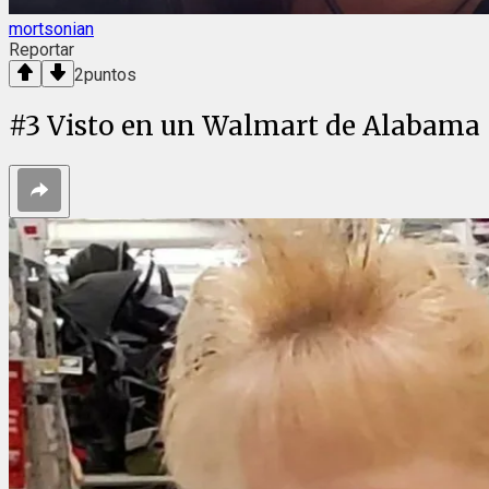
mortsonian
Reportar
2
puntos
#
3
Visto en un Walmart de Alabama