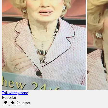
Talkwitchytome
Reportar
2
puntos