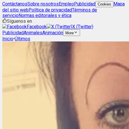
Contáctanos
Sobre nosotros
Empleo
Publicidad
Mapa
Cookies
del sitio web
Política de privacidad
Términos de
servicio
Normas editoriales y ética
Síguenos en
Facebook
X (Twitter)
Publicidad
Animales
Animación
More
Inicio
•
Últimos