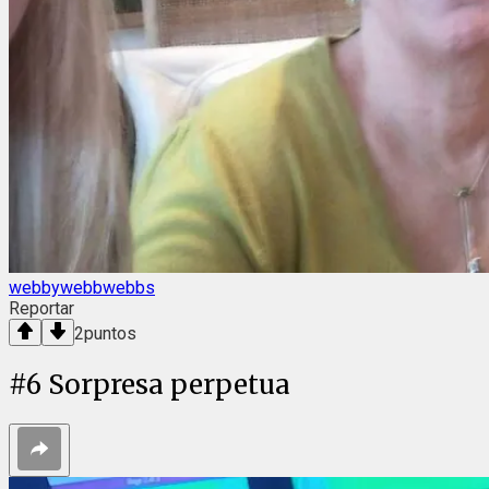
webbywebbwebbs
Reportar
2
puntos
#
6
Sorpresa perpetua