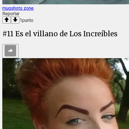
mugshots zone
Reportar
1
punto
#
11
Es el villano de Los Increíbles