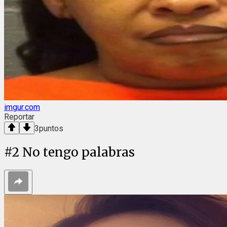
imgur.com
Reportar
3
puntos
#
2
No tengo palabras