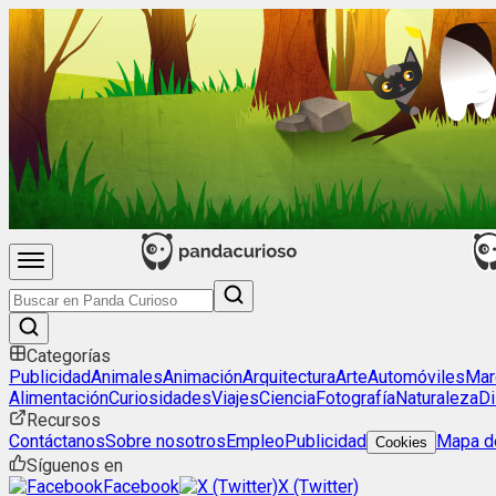
Categorías
Publicidad
Animales
Animación
Arquitectura
Arte
Automóviles
Mar
Alimentación
Curiosidades
Viajes
Ciencia
Fotografía
Naturaleza
Di
Recursos
Contáctanos
Sobre nosotros
Empleo
Publicidad
Mapa de
Cookies
Síguenos en
Facebook
X (Twitter)