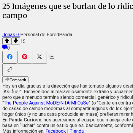
25 Imágenes que se burlan de lo ridí
campo
Jonas G.
Personal de BoredPanda
15
0
Compartir
Hoy en día, gracias a la dirección que han tomado algunos diseñ
¡Así fue!”. Bienvenidos al maravillosamente extraño y usualm
pero que a menudo termina siendo comercial, genérico y ridícu
“
The People Against MoDErN fArMhOuSe
” (o “Gente en contr
de casas de campo modernas al compartir algunos de los ejemp
hogar único (y no una casa producida en masa) prefieran mirar h
En
Panda
Curioso
, nos acercamos al equipo que maneja este 
basa en “luchar” contra un estilo que es, básicamente, conformi
Más información en:
Facebook
|
Tienda