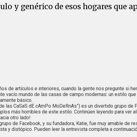
culo y genérico de esos hogares que a
os de artículos e interiores, cuando la gente nos pregunte si he
ente vacío mundo de las casas de campo modernas: un estilo qu
lamente básico.
a de las CaSaS dE cAmPo MoDeRnAs”) es un divertido grupo de Fa
los más horribles de este estilo. Continúen leyendo para ver a
acia otro lado!
grupo de Facebook, y su fundadora, Katie, fue muy amable de res
sta y distópico. Pueden leer la entrevista completa a continuació