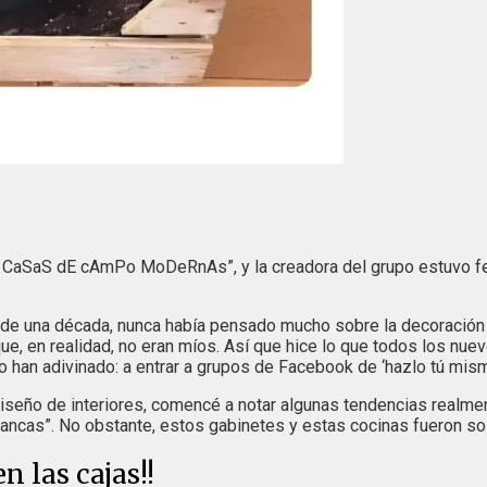
as CaSaS dE cAmPo MoDeRnAs”, y la creadora del grupo estuvo fe
de una década, nunca había pensado mucho sobre la decoración y
s que, en realidad, no eran míos. Así que hice lo que todos los
, lo han adivinado: a entrar a grupos de Facebook de ‘hazlo tú mism
iseño de interiores, comencé a notar algunas tendencias realme
ancas”. No obstante, estos gabinetes y estas cocinas fueron so
n las cajas!!