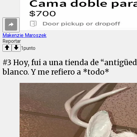
Makenzie Maroszek
Reportar
1
punto
#
3
Hoy, fui a una tienda de “antigüed
blanco. Y me refiero a *todo*