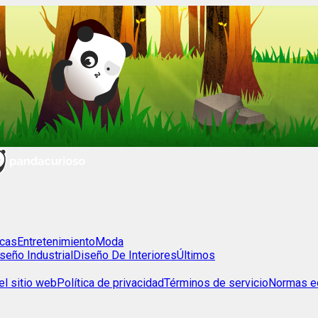
cas
Entretenimiento
Moda
seño Industrial
Diseño De Interiores
Últimos
l sitio web
Política de privacidad
Términos de servicio
Normas ed