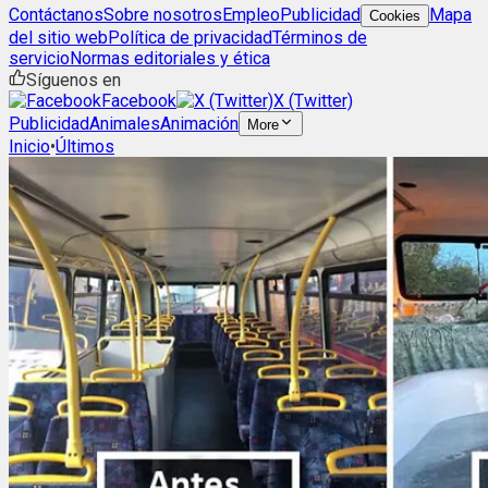
Contáctanos
Sobre nosotros
Empleo
Publicidad
Mapa
Cookies
del sitio web
Política de privacidad
Términos de
servicio
Normas editoriales y ética
Síguenos en
Facebook
X (Twitter)
Publicidad
Animales
Animación
More
Inicio
•
Últimos