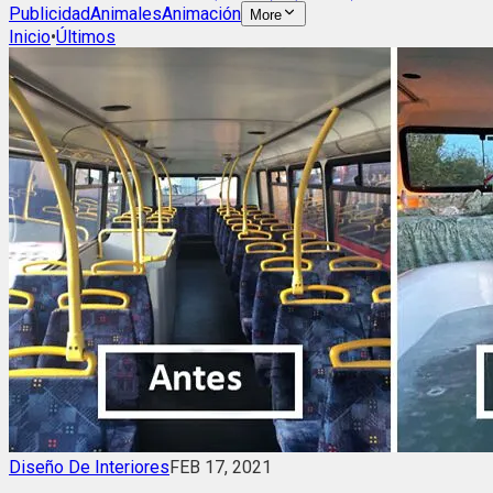
Publicidad
Animales
Animación
More
Inicio
•
Últimos
Diseño De Interiores
FEB 17, 2021