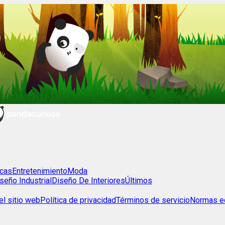
cas
Entretenimiento
Moda
seño Industrial
Diseño De Interiores
Últimos
l sitio web
Política de privacidad
Términos de servicio
Normas ed