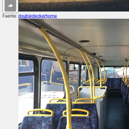
Fuente:
doubledeckerhome