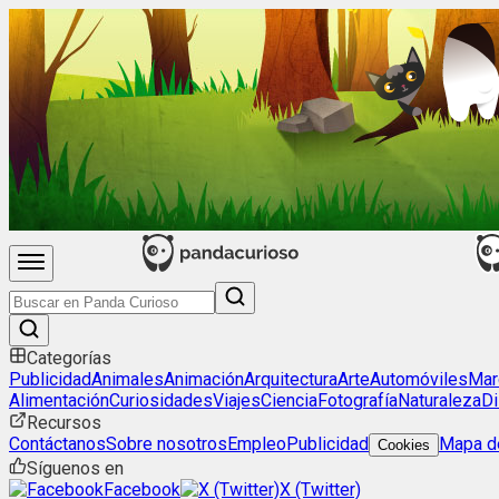
Categorías
Publicidad
Animales
Animación
Arquitectura
Arte
Automóviles
Mar
Alimentación
Curiosidades
Viajes
Ciencia
Fotografía
Naturaleza
Di
Recursos
Contáctanos
Sobre nosotros
Empleo
Publicidad
Mapa de
Cookies
Síguenos en
Facebook
X (Twitter)