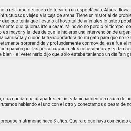
he a relajarse después de tocar en un espectáculo. Afuera lloví
infructuosos viajes a la caja de arena. Tiene un historial de pro
y dije que tenía que llevarlo al hospital de animales lo antes po
amente que quieras irte a casa". Mi novio no perdió el tiempo, 
to es mayor y la idea de que le hicieran una intervención de ur
 la camiseta y cubrió la transportadora de mi gato para que no l
pletamente sorprendida y profundamente conmovida: ese fue el
compasión por las personas/animales necesitados, y es tan serv
ien - el veterinario dijo que sólo estaba teniendo un día "sin ga
do, nos quedamos atrapados en un estacionamiento a causa de un
isfrutamos hablando el uno con el otro y conectamos a pesar de 
 propuse matrimonio hace 3 años. Que raro que haya coincidido co