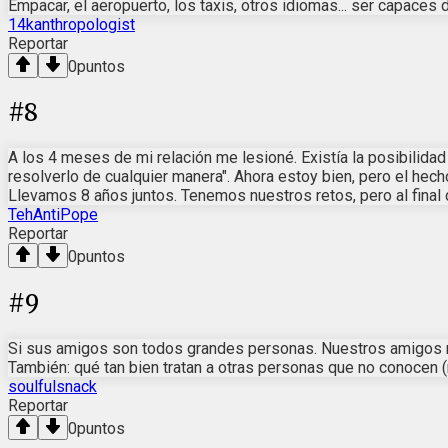
Empacar, el aeropuerto, los taxis, otros idiomas... ser capaces 
14kanthropologist
Reportar
0
puntos
#
8
A los 4 meses de mi relación me lesioné. Existía la posibilida
resolverlo de cualquier manera". Ahora estoy bien, pero el hec
Llevamos 8 años juntos. Tenemos nuestros retos, pero al final
TehAntiPope
Reportar
0
puntos
#
9
Si sus amigos son todos grandes personas. Nuestros amigos m
También: qué tan bien tratan a otras personas que no conocen (m
soulfulsnack
Reportar
0
puntos