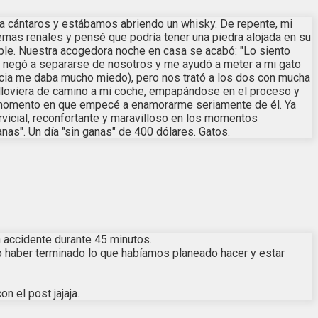
a a cántaros y estábamos abriendo un whisky. De repente, mi
blemas renales y pensé que podría tener una piedra alojada en su
sible. Nuestra acogedora noche en casa se acabó: "Lo siento
se negó a separarse de nosotros y me ayudó a meter a mi gato
gencia me daba mucho miedo), pero nos trató a los dos con mucha
e lloviera de camino a mi coche, empapándose en el proceso y
 momento en que empecé a enamorarme seriamente de él. Ya
icial, reconfortante y maravilloso en los momentos
nas". Un día "sin ganas" de 400 dólares. Gatos.
 accidente durante 45 minutos.
no haber terminado lo que habíamos planeado hacer y estar
n el post jajaja.