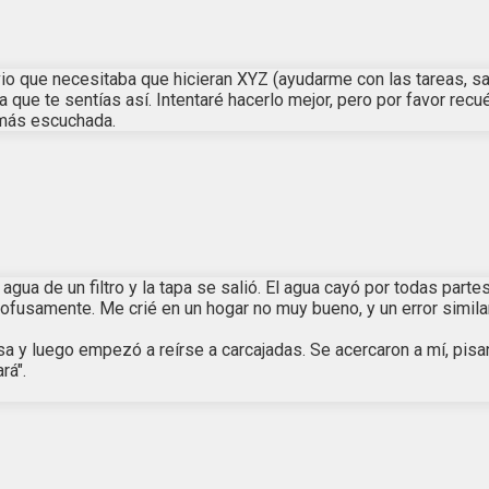
io que necesitaba que hicieran XYZ (ayudarme con las tareas, sac
 que te sentías así. Intentaré hacerlo mejor, pero por favor recu
 más escuchada.
a de un filtro y la tapa se salió. El agua cayó por todas partes:
usamente. Me crié en un hogar no muy bueno, y un error similar 
a y luego empezó a reírse a carcajadas. Se acercaron a mí, pisan
rá".