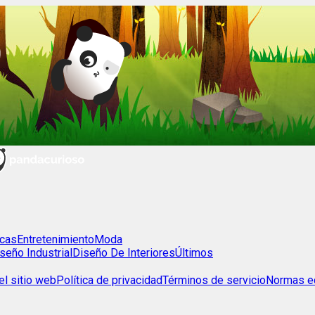
cas
Entretenimiento
Moda
seño Industrial
Diseño De Interiores
Últimos
l sitio web
Política de privacidad
Términos de servicio
Normas ed