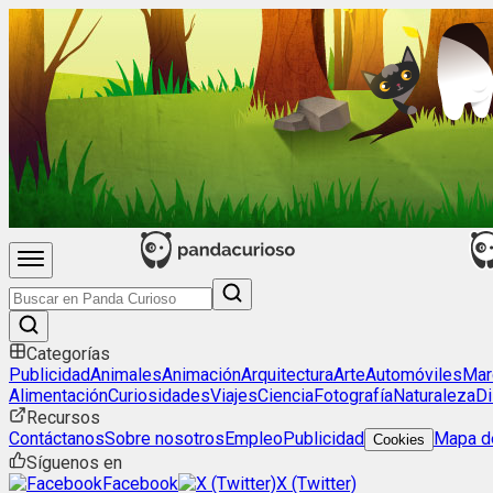
Categorías
Publicidad
Animales
Animación
Arquitectura
Arte
Automóviles
Mar
Alimentación
Curiosidades
Viajes
Ciencia
Fotografía
Naturaleza
Di
Recursos
Contáctanos
Sobre nosotros
Empleo
Publicidad
Mapa de
Cookies
Síguenos en
Facebook
X (Twitter)