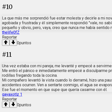
#
10
La que más me sorprendió fue estar molesta y decirle a mi nov
agobiada y frustrada y él simplemente respondió "vale, no sabía
pequeño y obvio, pero, vaya, creo que nunca me había sentido
thelife0fZ
Reportar
0
puntos
#
11
Una vez estaba con mi pareja; me levanté y empecé a servirme agu
Me entró el pánico e inmediatamente empecé a disculparme prof
rodillas fregando toda la cocina.
Mi compañero levantó la vista cuando lo derramé, hizo una paus
accidentes ocurren. Ven a sentarte conmigo, el agua se evapora
Ese fue el momento en que supe que quería casarme con él.
gayaxotlz 1
Reportar
0
puntos