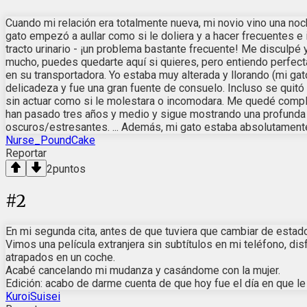
Cuando mi relación era totalmente nueva, mi novio vino una noc
gato empezó a aullar como si le doliera y a hacer frecuentes e 
tracto urinario - ¡un problema bastante frecuente! Me disculpé 
mucho, puedes quedarte aquí si quieres, pero entiendo perfect
en su transportadora. Yo estaba muy alterada y llorando (mi ga
delicadeza y fue una gran fuente de consuelo. Incluso se quitó
sin actuar como si le molestara o incomodara. Me quedé com
han pasado tres años y medio y sigue mostrando una profunda 
oscuros/estresantes. ... Además, mi gato estaba absolutamente b
Nurse_PoundCake
Reportar
2
puntos
#
2
En mi segunda cita, antes de que tuviera que cambiar de esta
Vimos una película extranjera sin subtítulos en mi teléfono, d
atrapados en un coche.
Acabé cancelando mi mudanza y casándome con la mujer.
Edición: acabo de darme cuenta de que hoy fue el día en que le
KuroiSuisei