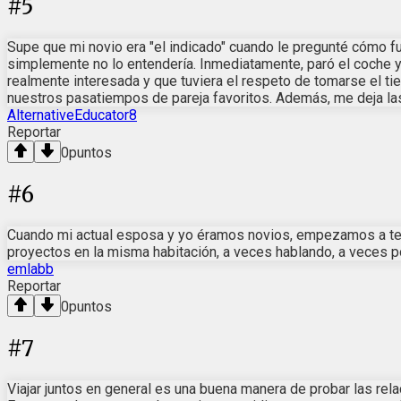
#
5
Supe que mi novio era "el indicado" cuando le pregunté cómo 
simplemente no lo entendería. Inmediatamente, paró el coche y 
realmente interesada y que tuviera el respeto de tomarse el t
nuestros pasatiempos de pareja favoritos. Además, me deja las 
AlternativeEducator8
Reportar
0
puntos
#
6
Cuando mi actual esposa y yo éramos novios, empezamos a tener
proyectos en la misma habitación, a veces hablando, a veces p
emlabb
Reportar
0
puntos
#
7
Viajar juntos en general es una buena manera de probar las rela