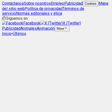
Contáctanos
Sobre nosotros
Empleo
Publicidad
Mapa
Cookies
del sitio web
Política de privacidad
Términos de
servicio
Normas editoriales y ética
Síguenos en
Facebook
X (Twitter)
Publicidad
Animales
Animación
More
Inicio
•
Últimos