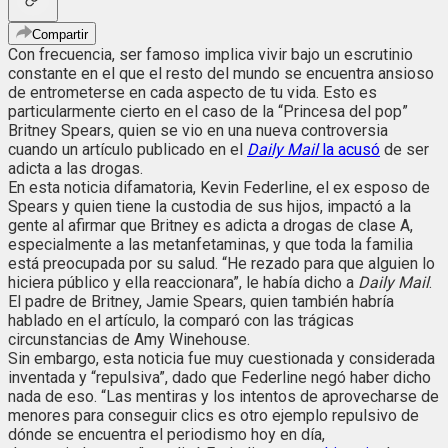
Compartir
Con frecuencia, ser famoso implica vivir bajo un escrutinio
constante en el que el resto del mundo se encuentra ansioso
de entrometerse en cada aspecto de tu vida. Esto es
particularmente cierto en el caso de la “Princesa del pop”
Britney Spears, quien se vio en una nueva controversia
cuando un artículo publicado en el
Daily Mail
la acusó
de ser
adicta a las drogas.
En esta noticia difamatoria, Kevin Federline, el ex esposo de
Spears y quien tiene la custodia de sus hijos, impactó a la
gente al afirmar que Britney es adicta a drogas de clase A,
especialmente a las metanfetaminas, y que toda la familia
está preocupada por su salud. “He rezado para que alguien lo
hiciera público y ella reaccionara”, le había dicho a
Daily Mail
.
El padre de Britney, Jamie Spears, quien también habría
hablado en el artículo, la comparó con las trágicas
circunstancias de Amy Winehouse.
Sin embargo, esta noticia fue muy cuestionada y considerada
inventada y “repulsiva”, dado que Federline negó haber dicho
nada de eso. “Las mentiras y los intentos de aprovecharse de
menores para conseguir clics es otro ejemplo repulsivo de
dónde se encuentra el periodismo hoy en día,