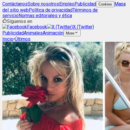
Contáctanos
Sobre nosotros
Empleo
Publicidad
Mapa
Cookies
del sitio web
Política de privacidad
Términos de
servicio
Normas editoriales y ética
Síguenos en
Facebook
X (Twitter)
Publicidad
Animales
Animación
More
Inicio
•
Últimos