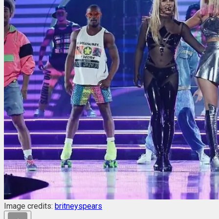
Image credits:
britneyspears