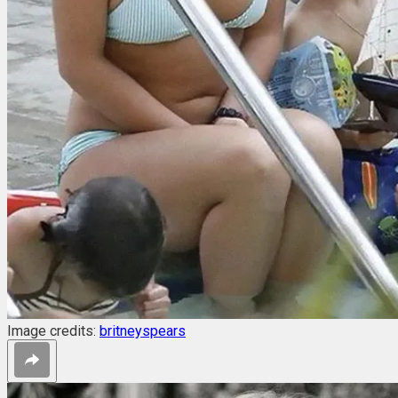
Image credits:
britneyspears