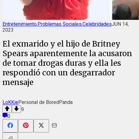
Entretenimiento
,
Problemas Sociales
,
Celebridades
JUN 14,
2023
El exmarido y el hijo de Britney
Spears aparentemente la acusaron
de tomar drogas duras y ella les
respondió con un desgarrador
mensaje
LoKKie
Personal de BoredPanda
9
0