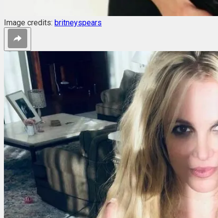
Image credits:
britneyspears