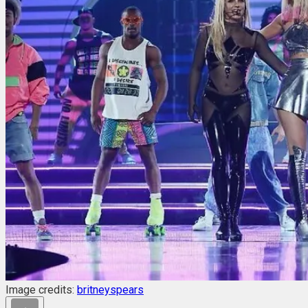
Image credits:
britneyspears