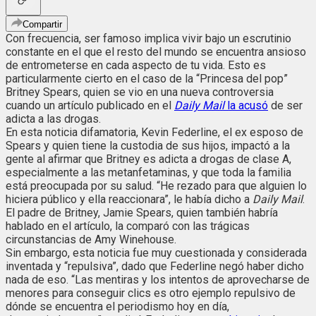
Compartir
Con frecuencia, ser famoso implica vivir bajo un escrutinio
constante en el que el resto del mundo se encuentra ansioso
de entrometerse en cada aspecto de tu vida. Esto es
particularmente cierto en el caso de la “Princesa del pop”
Britney Spears, quien se vio en una nueva controversia
cuando un artículo publicado en el
Daily Mail
la acusó
de ser
adicta a las drogas.
En esta noticia difamatoria, Kevin Federline, el ex esposo de
Spears y quien tiene la custodia de sus hijos, impactó a la
gente al afirmar que Britney es adicta a drogas de clase A,
especialmente a las metanfetaminas, y que toda la familia
está preocupada por su salud. “He rezado para que alguien lo
hiciera público y ella reaccionara”, le había dicho a
Daily Mail
.
El padre de Britney, Jamie Spears, quien también habría
hablado en el artículo, la comparó con las trágicas
circunstancias de Amy Winehouse.
Sin embargo, esta noticia fue muy cuestionada y considerada
inventada y “repulsiva”, dado que Federline negó haber dicho
nada de eso. “Las mentiras y los intentos de aprovecharse de
menores para conseguir clics es otro ejemplo repulsivo de
dónde se encuentra el periodismo hoy en día,