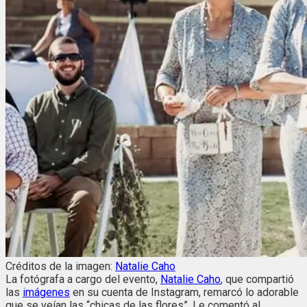
Créditos de la imagen:
Natalie Caho
La fotógrafa a cargo del evento,
Natalie Caho
, que compartió
las
imágenes
en su cuenta de Instagram, remarcó lo adorable
que se veían las “chicas de las flores”. Le comentó al