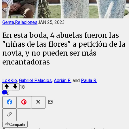
Gente
,
Relaciones
JAN 25, 2023
En esta boda, 4 abuelas fueron las
"niñas de las flores" a petición de la
novia, y no pueden ser más
encantadoras
LoKKie
,
Gabriel Palacios
,
Adrián R.
and
Paula R.
18
0
Compartir