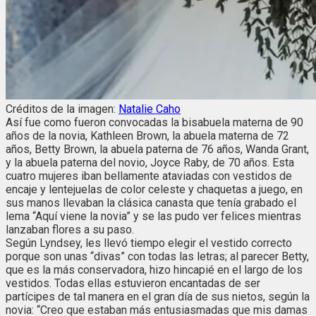
Créditos de la imagen:
Natalie Caho
Así fue como fueron convocadas la bisabuela materna de 90
años de la novia, Kathleen Brown, la abuela materna de 72
años, Betty Brown, la abuela paterna de 76 años, Wanda Grant,
y la abuela paterna del novio, Joyce Raby, de 70 años. Esta
cuatro mujeres iban bellamente ataviadas con vestidos de
encaje y lentejuelas de color celeste y chaquetas a juego, en
sus manos llevaban la clásica canasta que tenía grabado el
lema “Aquí viene la novia” y se las pudo ver felices mientras
lanzaban flores a su paso.
Según Lyndsey, les llevó tiempo elegir el vestido correcto
porque son unas “divas” con todas las letras; al parecer Betty,
que es la más conservadora, hizo hincapié en el largo de los
vestidos. Todas ellas estuvieron encantadas de ser
partícipes de tal manera en el gran día de sus nietos, según la
novia: “Creo que estaban más entusiasmadas que mis damas