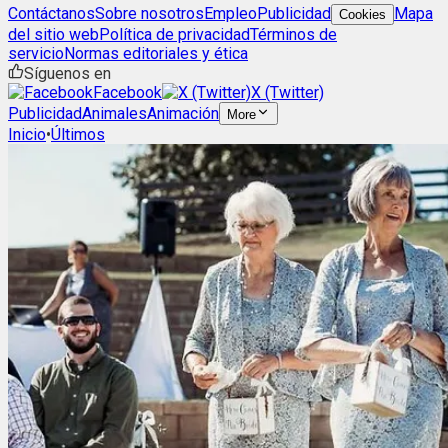
Contáctanos
Sobre nosotros
Empleo
Publicidad
Mapa
Cookies
del sitio web
Política de privacidad
Términos de
servicio
Normas editoriales y ética
Síguenos en
Facebook
X (Twitter)
Publicidad
Animales
Animación
More
Inicio
•
Últimos