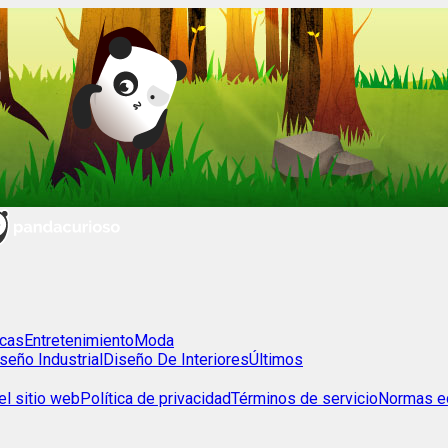
cas
Entretenimiento
Moda
seño Industrial
Diseño De Interiores
Últimos
l sitio web
Política de privacidad
Términos de servicio
Normas ed