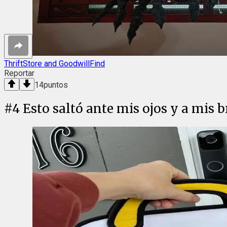
ThriftStore and GoodwillFind
Reportar
14
puntos
#
4
Esto saltó ante mis ojos y a mis 