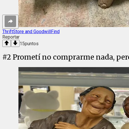
ThriftStore and GoodwillFind
Reportar
15
puntos
#
2
Prometí no comprarme nada, pero