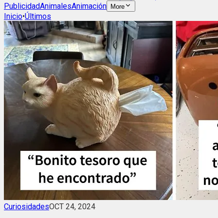
Publicidad
Animales
Animación
More
Inicio
•
Últimos
Curiosidades
OCT 24, 2024