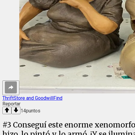
ThriftStore and GoodwillFind
Reportar
14
puntos
#
3
Conseguí este enorme xenomorfo 
hizo, lo pintó y lo armó. ¡Y se ilumin