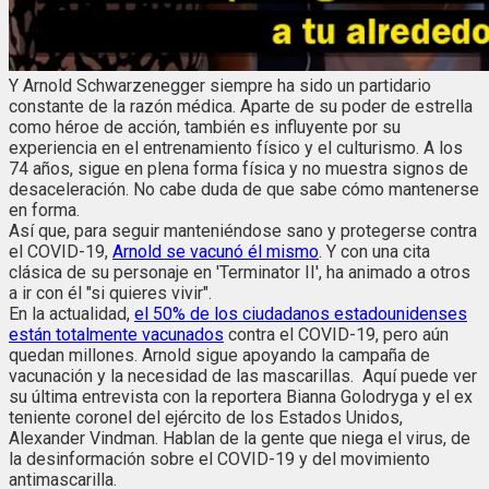
Y Arnold Schwarzenegger siempre ha sido un partidario
constante de la razón médica. Aparte de su poder de estrella
como héroe de acción, también es influyente por su
experiencia en el entrenamiento físico y el culturismo. A los
74 años, sigue en plena forma física y no muestra signos de
desaceleración. No cabe duda de que sabe cómo mantenerse
en forma.
Así que, para seguir manteniéndose sano y protegerse contra
el COVID-19,
Arnold se vacunó él mismo
. Y con una cita
clásica de su personaje en 'Terminator II', ha animado a otros
a ir con él "si quieres vivir".
En la actualidad,
el 50% de los ciudadanos estadounidenses
están totalmente vacunados
contra el COVID-19, pero aún
quedan millones. Arnold sigue apoyando la campaña de
vacunación y la necesidad de las mascarillas. Aquí puede ver
su última entrevista con la reportera Bianna Golodryga y el ex
teniente coronel del ejército de los Estados Unidos,
Alexander Vindman. Hablan de la gente que niega el virus, de
la desinformación sobre el COVID-19 y del movimiento
antimascarilla.