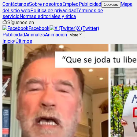
Contáctanos
Sobre nosotros
Empleo
Publicidad
Mapa
Cookies
del sitio web
Política de privacidad
Términos de
servicio
Normas editoriales y ética
Síguenos en
Facebook
X (Twitter)
Publicidad
Animales
Animación
More
Inicio
•
Últimos