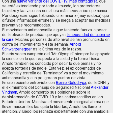
Con una
nueva variante del COVID-19, más contagiosa
, que
se está extendiendo por todo el mundo, los protectores
faciales y las vacunas son ahora más necesarios que nunca.
Por desgracia, sigue habiendo una minoría (muy ruidosa) que
difunde información errónea y se niega a aceptar las medidas
preventivas recomendadas.
El movimiento antimascarilla sigue teniendo fuerza, a pesar
de la oleada de pruebas que apoyan
la necesidad de cubrirse
la cara
. Muchas personas de alto nivel se han pronunciado en
contra del movimiento y esta semana,
Arnold
Schwarzenegger
es la última voz de la razón.
El seis veces campeón del "Mr. Olympia" siempre ha apoyado
la ciencia en lo que respecta a la salud y la forma física.
Arnold también es conocido por decir lo que piensa y no
acepta tonterías de nadie. Esta vez, el ex gobernador de
California y estrella de 'Terminator' va a por el movimiento
antimascarilla y sus peligrosos puntos de vista.
En una reciente entrevista con
Bianna Golodryga
, de la CNN, y
el ex miembro del Consejo de Seguridad Nacional
Alexander
Vindman
, Arnold compartió sus opiniones sobre la
desinformación de COVID-19 y los antimascarillas en los
Estados Unidos. Mientras el movimiento marginal afirma que
llevar mascarillas les quita la libertad, Arnold les llama la
atención, y luego los rechaza expertamente con una analogía