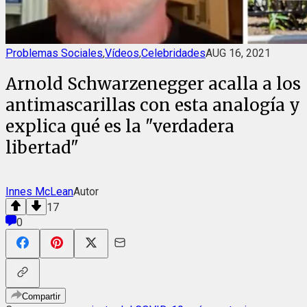
Problemas Sociales
,
Vídeos
,
Celebridades
AUG 16, 2021
Arnold Schwarzenegger acalla a los
antimascarillas con esta analogía y
explica qué es la "verdadera
libertad"
Innes McLean
Autor
17
0
Compartir