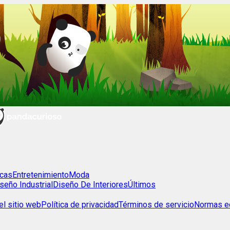
cas
Entretenimiento
Moda
seño Industrial
Diseño De Interiores
Últimos
l sitio web
Política de privacidad
Términos de servicio
Normas ed