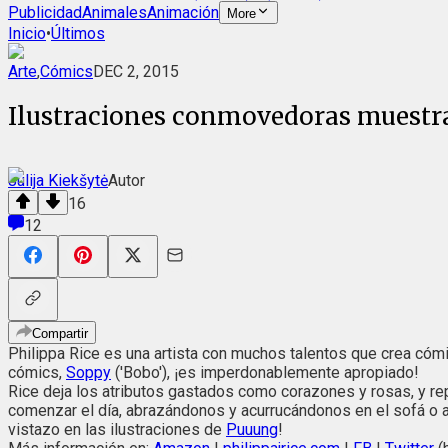
Publicidad
Animales
Animación
More
Inicio
•
Últimos
Arte
,
Cómics
DEC 2, 2015
Ilustraciones conmovedoras muestra
Julija Kiekšytė
Autor
16
12
Compartir
Philippa Rice es una artista con muchos talentos que crea cómic
cómics,
Soppy
('Bobo'), ¡es imperdonablemente apropiado!
Rice deja los atributos gastados como corazones y rosas, y re
comenzar el día, abrazándonos y acurrucándonos en el sofá o a
vistazo en las ilustraciones de
Puuung
!