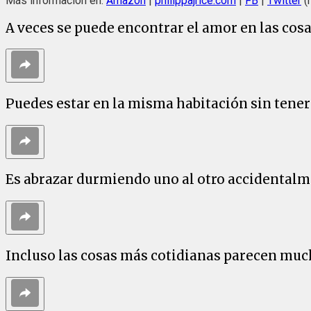
Más información en:
Amazon
|
philippajrice.com
|
FB
|
Twitter
(
A veces se puede encontrar el amor en las co
Puedes estar en la misma habitación sin tener
Es abrazar durmiendo uno al otro accidental
Incluso las cosas más cotidianas parecen muc