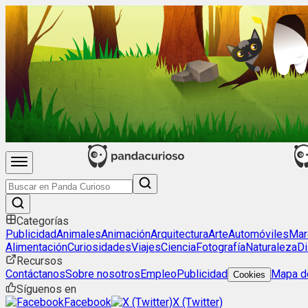
Categorías
Publicidad
Animales
Animación
Arquitectura
Arte
Automóviles
Mar
Alimentación
Curiosidades
Viajes
Ciencia
Fotografía
Naturaleza
Di
Recursos
Contáctanos
Sobre nosotros
Empleo
Publicidad
Mapa de
Cookies
Síguenos en
Facebook
X (Twitter)