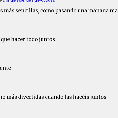
h/t:
brightside
,
designyoutrust
)
sas más sencillas, como pasando una mañana mar
 que hacer todo juntos
mente
ho más divertidas cuando las hacéis juntos