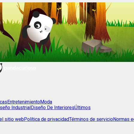
cas
Entretenimiento
Moda
seño Industrial
Diseño De Interiores
Últimos
l sitio web
Política de privacidad
Términos de servicio
Normas ed