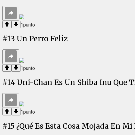
1
punto
#
13
Un Perro Feliz
1
punto
#
14
Uni-Chan Es Un Shiba Inu Que T
1
punto
#
15
¿Qué Es Esta Cosa Mojada En Mi 