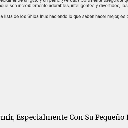
idir entre un gato y un perro, ¿verdad? Solamente asegúrate que
que son increíblemente adorables, inteligentes y divertidos, lo
lista de los Shiba Inus haciendo lo que saben hacer mejor, es d
rmir, Especialmente Con Su Pequeño 