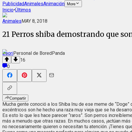
Publicidad
Animales
Animación
More
Inicio
•
Últimos
Animales
MAY 8, 2018
21 Perros shiba demostrando que son
Zoori
Personal de BoredPanda
16
0
Compartir
Mucha gente conoció a los Shiba Inu de ese meme de “Doge” qu
excéntricos son he hecho una raza muy vieja que se ha desarr
Es esto lo que les hace parecer “raros”. Son perros increíble
más a menudo que otras razas. En muchos casos, ¡actúan más co
no necesariamente quieren o necesitan tu atención. ¡Tienes que