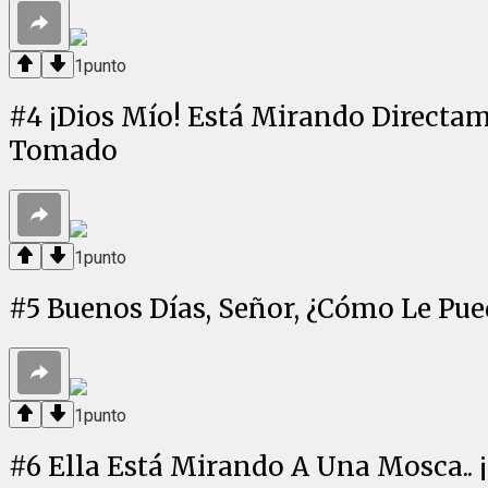
1
punto
#
4
¡Dios Mío! Está Mirando Directam
Tomado
1
punto
#
5
Buenos Días, Señor, ¿Cómo Le Pu
1
punto
#
6
Ella Está Mirando A Una Mosca.. 