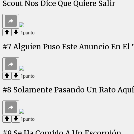
Scout Nos Dice Que Quiere Salir
1
punto
#
7
Alguien Puso Este Anuncio En El
1
punto
#
8
Solamente Pasando Un Rato Aquí.
1
punto
#
9
Se Ha Comido A Un Escorpión