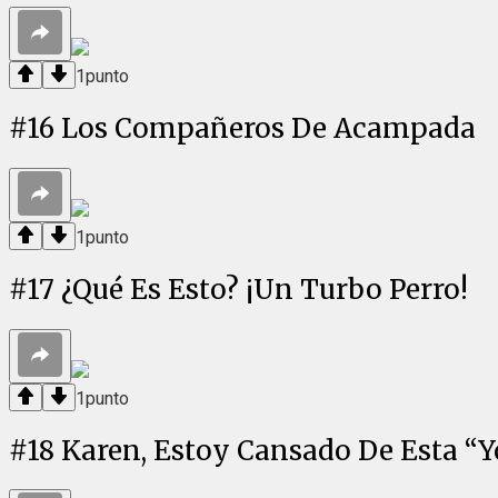
1
punto
#
16
Los Compañeros De Acampada
1
punto
#
17
¿Qué Es Esto? ¡Un Turbo Perro!
1
punto
#
18
Karen, Estoy Cansado De Esta “Y