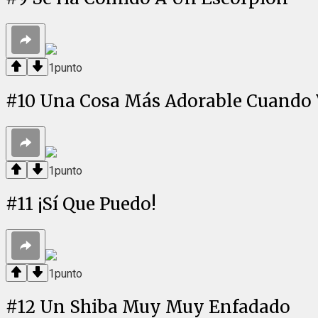
1
punto
#
10
Una Cosa Más Adorable Cuando 
1
punto
#
11
¡Sí Que Puedo!
1
punto
#
12
Un Shiba Muy Muy Enfadado