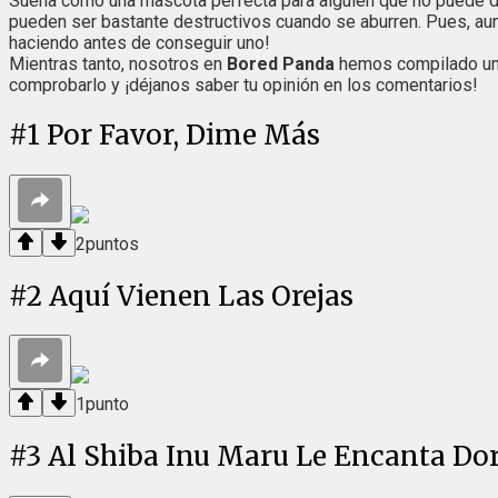
Suena como una mascota perfecta para alguien que no puede dec
pueden ser bastante destructivos cuando se aburren. Pues, aun
haciendo antes de conseguir uno!
Mientras tanto, nosotros en
Bored Panda
hemos compilado una 
comprobarlo y ¡déjanos saber tu opinión en los comentarios!
#
1
Por Favor, Dime Más
2
puntos
#
2
Aquí Vienen Las Orejas
1
punto
#
3
Al Shiba Inu Maru Le Encanta Do