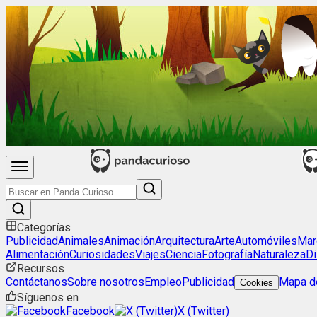
Categorías
Publicidad
Animales
Animación
Arquitectura
Arte
Automóviles
Mar
Alimentación
Curiosidades
Viajes
Ciencia
Fotografía
Naturaleza
Di
Recursos
Contáctanos
Sobre nosotros
Empleo
Publicidad
Mapa de
Cookies
Síguenos en
Facebook
X (Twitter)