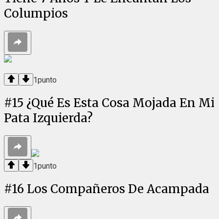
Columpios
1
punto
#
15
¿Qué Es Esta Cosa Mojada En Mi
Pata Izquierda?
1
punto
#
16
Los Compañeros De Acampada