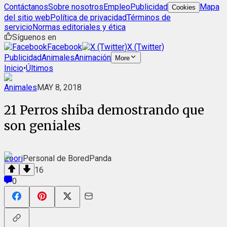
Contáctanos
Sobre nosotros
Empleo
Publicidad
Mapa
Cookies
del sitio web
Política de privacidad
Términos de
servicio
Normas editoriales y ética
Síguenos en
Facebook
X (Twitter)
Publicidad
Animales
Animación
More
Inicio
•
Últimos
Animales
MAY 8, 2018
21 Perros shiba demostrando que
son geniales
Zoori
Personal de BoredPanda
16
0