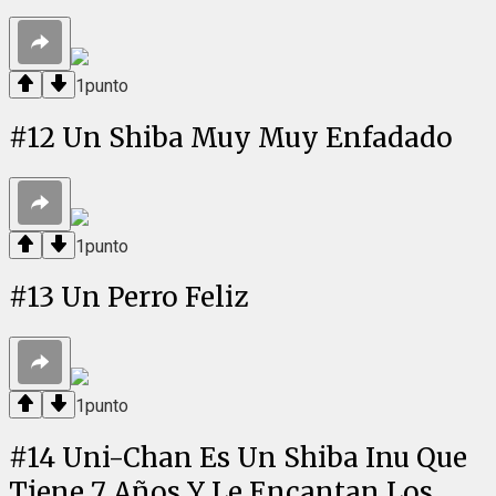
1
punto
#
12
Un Shiba Muy Muy Enfadado
1
punto
#
13
Un Perro Feliz
1
punto
#
14
Uni-Chan Es Un Shiba Inu Que
Tiene 7 Años Y Le Encantan Los