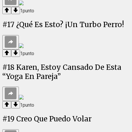
1
punto
#
17
¿Qué Es Esto? ¡Un Turbo Perro!
1
punto
#
18
Karen, Estoy Cansado De Esta
“Yoga En Pareja”
1
punto
#
19
Creo Que Puedo Volar