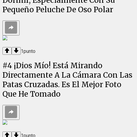
Dormir, Especialmente Con Su
Pequeño Peluche De Oso Polar
1
punto
#
4
¡Dios Mío! Está Mirando
Directamente A La Cámara Con Las
Patas Cruzadas. Es El Mejor Foto
Que He Tomado
1
punto