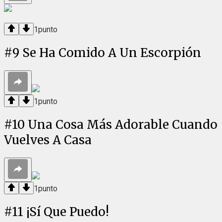
1
punto
#
9
Se Ha Comido A Un Escorpión
1
punto
#
10
Una Cosa Más Adorable Cuando
Vuelves A Casa
1
punto
#
11
¡Sí Que Puedo!