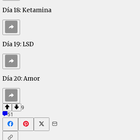
Día 18: Ketamina
Día 19: LSD
Día 20: Amor
9
51