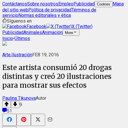
Contáctanos
Sobre nosotros
Empleo
Publicidad
Mapa
Cookies
del sitio web
Política de privacidad
Términos de
servicio
Normas editoriales y ética
Síguenos en
Facebook
X (Twitter)
Publicidad
Animales
Animación
More
Inicio
•
Últimos
Arte
,
Ilustración
FEB 19, 2016
Este artista consumió 20 drogas
distintas y creó 20 ilustraciones
para mostrar sus efectos
Paulina Tikunova
Autor
9
51